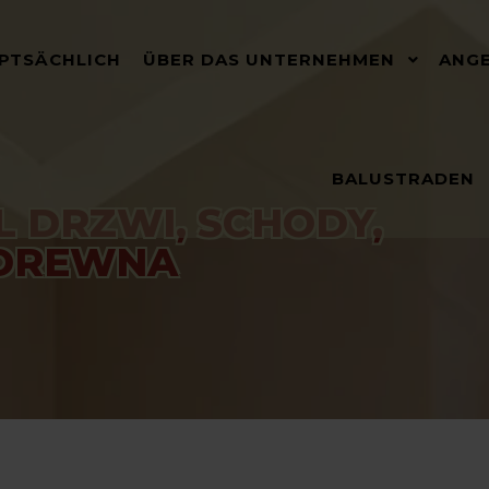
PTSÄCHLICH
ÜBER DAS UNTERNEHMEN
ANG
BALUSTRADEN
 DRZWI, SCHODY,
 DREWNA