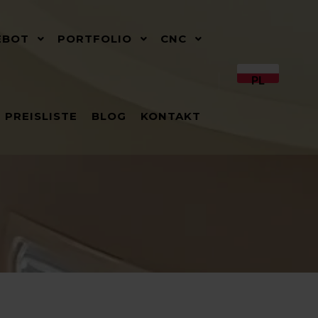
EBOT
PORTFOLIO
CNC
PL
PREISLISTE
BLOG
KONTAKT