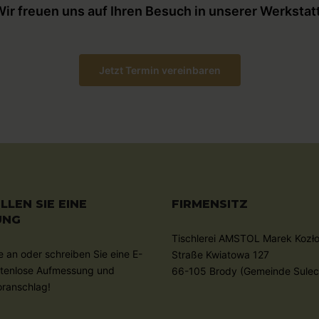
ir freuen uns auf Ihren Besuch in unserer Werkstat
Jetzt Termin vereinbaren
LLEN SIE EINE
FIRMENSITZ
UNG
Tischlerei AMSTOL Marek Kozł
e an oder schreiben Sie eine E-
Straße Kwiatowa 127
stenlose Aufmessung und
66-105 Brody (Gemeinde Sule
oranschlag!