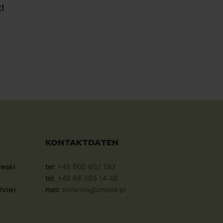
t!
KONTAKTDATEN
owski
tel:
+48 605 607 193
tel:
+48 68 385 14 48
chów)
mail:
stolarnia@amstol.pl