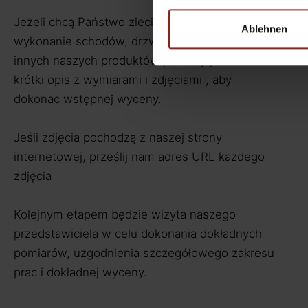
Jeżeli chcą Państwo zlecić naszej stolarni
Ablehnen
wykonanie schodów, drzwi, okien, mebli lub
innych naszych produktów prosimy przesłać
krótki opis z wymiarami i zdjęciami , aby
dokonac wstępnej wyceny.
Jeśli zdjęcia pochodzą z naszej strony
internetowej, prześlij nam adres URL każdego
zdjęcia
Kolejnym etapem będzie wizyta naszego
przedstawiciela w celu dokonania dokładnych
pomiarów, uzgodnienia szczegółowego zakresu
prac i dokładnej wyceny.