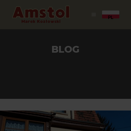
PL
Główne menu
BLOG