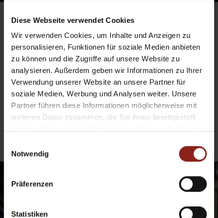
Diese Webseite verwendet Cookies
13 lutego, 2026
Blog
,
Maßgefertigte Möbel
Wir verwenden Cookies, um Inhalte und Anzeigen zu
WIE MISST MAN IN SEINEM
personalisieren, Funktionen für soziale Medien anbieten
ZUHAUSE RICHTIG?
zu können und die Zugriffe auf unsere Website zu
analysieren. Außerdem geben wir Informationen zu Ihrer
Verwendung unserer Website an unsere Partner für
Wie misst man in seinem Zuhause richtig? Die
soziale Medien, Werbung und Analysen weiter. Unsere
genaue Bestimmung…
Partner führen diese Informationen möglicherweise mit
weiteren Daten zusammen, die Sie ihnen bereitgestellt
Dowiedz się więcej
haben oder die sie im Rahmen Ihrer Nutzung der Dienste
gesammelt haben.
Einwilligungsauswahl
Notwendig
Präferenzen
Statistiken