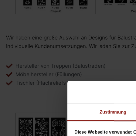
Wir haben eine große Auswahl an Designs für Balustra
individuelle Kundenumsetzungen. Wir laden Sie zur 
Hersteller von Treppen (Balustraden)
Möbelhersteller (Füllungen)
Tischler (Flachreliefs an Türen und Möbeln)
Zustimmung
Diese Webseite verwendet 