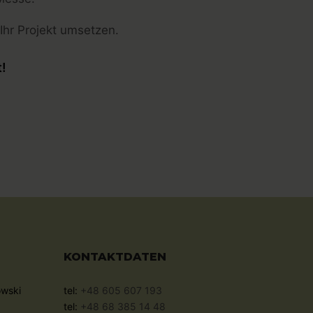
 Ihr Projekt umsetzen.
t!
KONTAKTDATEN
owski
tel:
+48 605 607 193
tel:
+48 68 385 14 48