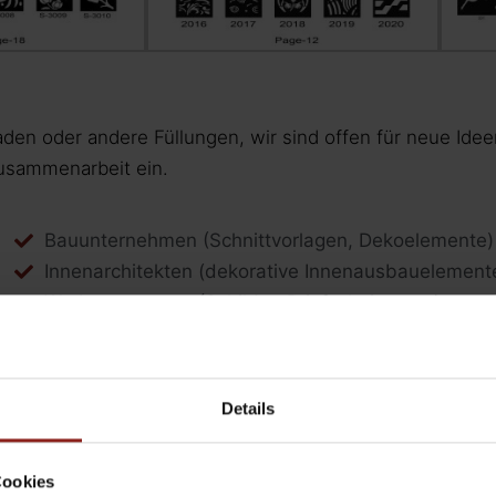
den oder andere Füllungen, wir sind offen für neue Ide
Zusammenarbeit ein.
Bauunternehmen (Schnittvorlagen, Dekoelemente)
Innenarchitekten (dekorative Innenausbauelement
Werbeagenturen (Schilder, Briefschnitt usw.)
Details
Cookies