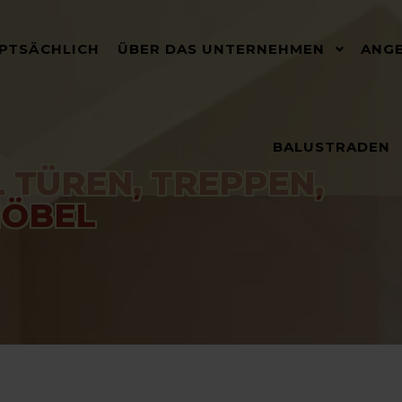
PTSÄCHLICH
ÜBER DAS UNTERNEHMEN
ANG
BALUSTRADEN
 TÜREN, TREPPEN,
ÖBEL