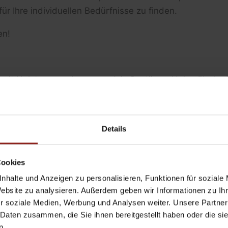
ür Ihre individuellen Bedürfnisse zu finden.
en!
en mit Holztreppen, Innen- und Außentüren, Holzmöbeln
duelle Realisierungen auf Bestellung des Kunden durch,
r Einsatz bewährter Technologien und moderner Schrei
 dem Kunden das Aussehen der Möbel, der Holzarbeite
Details
maßes und der Ausführung des vereinbarten Entwurfs vo
Cookies
oderne und effiziente Lösungen für Ihr Zuhause.
nhalte und Anzeigen zu personalisieren, Funktionen für soziale
Website zu analysieren. Außerdem geben wir Informationen zu I
r soziale Medien, Werbung und Analysen weiter. Unsere Partner
 Daten zusammen, die Sie ihnen bereitgestellt haben oder die s
n.