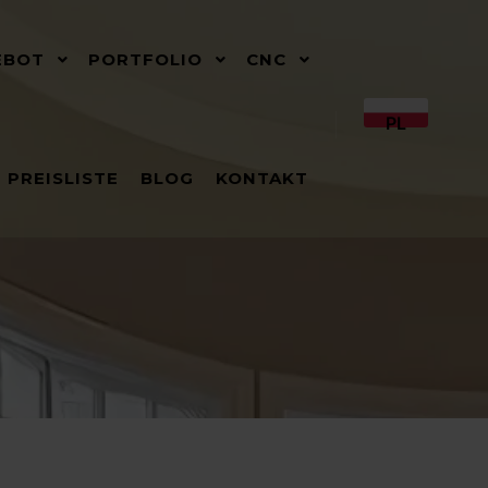
EBOT
PORTFOLIO
CNC
PL
PREISLISTE
BLOG
KONTAKT