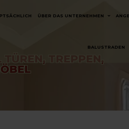
PTSÄCHLICH
ÜBER DAS UNTERNEHMEN
ANG
BALUSTRADEN
 TÜREN, TREPPEN,
ÖBEL