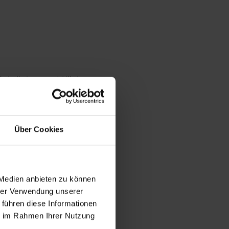
, Schränken und Küchen
 unter Verwendung von
nereimaschinen (CNC). Bei
n, des Geländers, der
Über Cookies
n Treppen, Türen und
 Medien anbieten zu können
hrer Verwendung unserer
 führen diese Informationen
ie im Rahmen Ihrer Nutzung